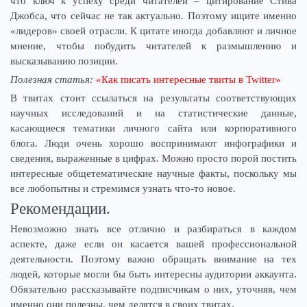
что ключ к успеху среди читателей – цитирование Стива
Джобса, что сейчас не так актуально. Поэтому ищите именно
«лидеров» своей отрасли. К цитате иногда добавляют и личное
мнение, чтобы побудить читателей к размышлению и
высказыванию позиции.
Полезная статья:
«Как писать интересные твиты в Twitter»
В твитах стоит ссылаться на результаты соответствующих
научных исследований и на статистические данные,
касающиеся тематики личного сайта или корпоративного
блога. Люди очень хорошо воспринимают инфографики и
сведения, выраженные в цифрах. Можно просто порой постить
интересные общетематические научные факты, поскольку мы
все любопытны и стремимся узнать что-то новое.
Рекомендации.
Невозможно знать все отлично и разбираться в каждом
аспекте, даже если он касается вашей профессиональной
деятельности. Поэтому важно обращать внимание на тех
людей, которые могли бы быть интересны аудитории аккаунта.
Обязательно рассказывайте подписчикам о них, уточняя, чем
именно они полезны, чем делятся в своих твитах.