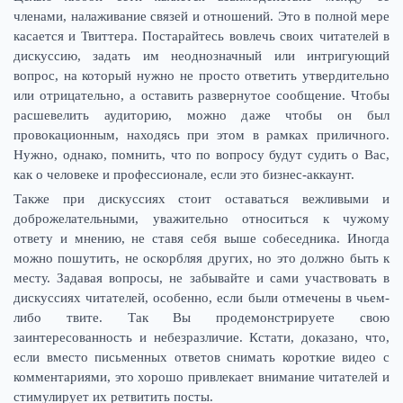
членами, налаживание связей и отношений. Это в полной мере
касается и Твиттера. Постарайтесь вовлечь своих читателей в
дискуссию, задать им неоднозначный или интригующий
вопрос, на который нужно не просто ответить утвердительно
или отрицательно, а оставить развернутое сообщение. Чтобы
расшевелить аудиторию, можно даже чтобы он был
провокационным, находясь при этом в рамках приличного.
Нужно, однако, помнить, что по вопросу будут судить о Вас,
как о человеке и профессионале, если это бизнес-аккаунт.
Также при дискуссиях стоит оставаться вежливыми и
доброжелательными, уважительно относиться к чужому
ответу и мнению, не ставя себя выше собеседника. Иногда
можно пошутить, не оскорбляя других, но это должно быть к
месту. Задавая вопросы, не забывайте и сами участвовать в
дискуссиях читателей, особенно, если были отмечены в чьем-
либо твите. Так Вы продемонстрируете свою
заинтересованность и небезразличие. Кстати, доказано, что,
если вместо письменных ответов снимать короткие видео с
комментариями, это хорошо привлекает внимание читателей и
стимулирует их ретвитить посты.