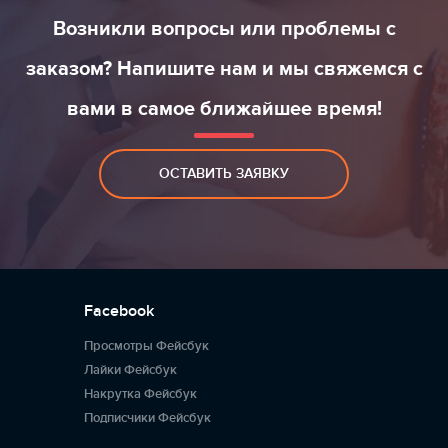
Нисколько не жалею потраченных денег. Результат
Возникли вопросы или проблемы с
порадовал.
Олег
05.07.2018
заказом? Напишите нам и мы свяжемся с
вами в самое ближайшее время!
ОСТАВИТЬ ЗАЯВКУ
Facebook
Просмотры Фейсбук
Лайки Фейсбук
Накрутка Фейсбук
Подписчики Фейсбук