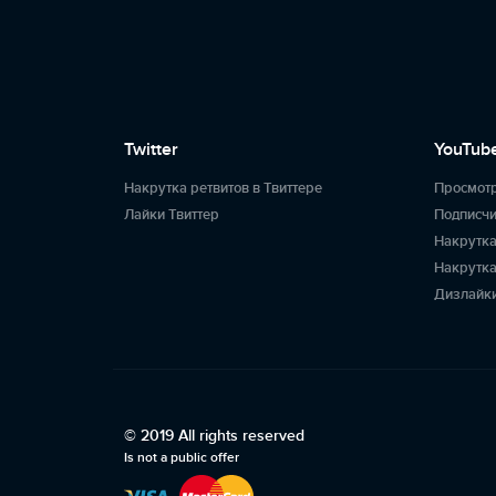
Twitter
YouTub
Накрутка ретвитов в Твиттере
Просмот
Лайки Твиттер
Подписчи
Накрутка
Накрутка
Дизлайки
© 2019 All rights reserved
Is not a public offer