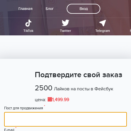
Главная
Блог
Вход
TikTok
Twitter
Telegram
Подтвердите свой заказ
2500
Лайков на посты в Фейсбук
⃏
цена:
1,499.99
*
Пост для продвижения
*
E-mail