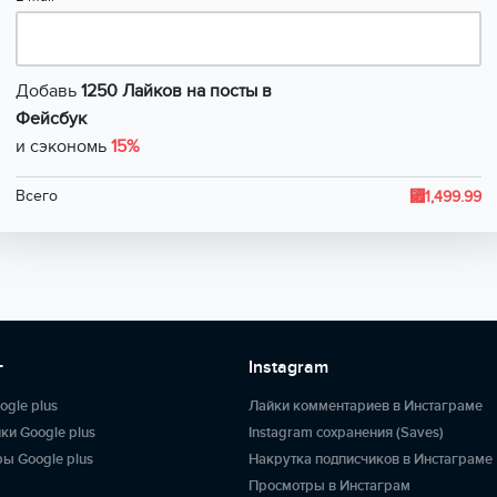
Добавь
1250 Лайков на посты в
Фейсбук
и сэкономь
15%
⃏
Всего
1,499.99
+
Instagram
ogle plus
Лайки комментариев в Инстаграме
ки Google plus
Instagram сохранения (Saves)
ы Google plus
Накрутка подписчиков в Инстаграме
Просмотры в Инстаграм