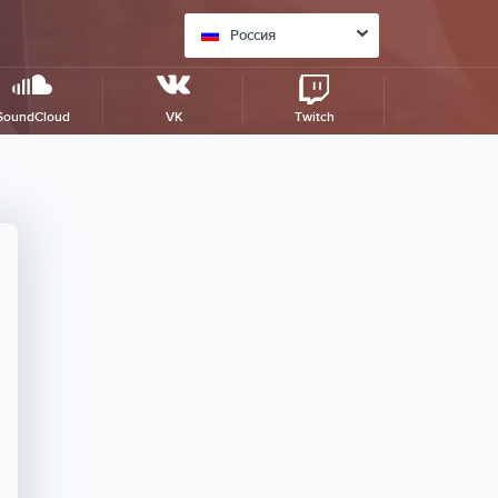
Россия
SoundCloud
VK
Twitch