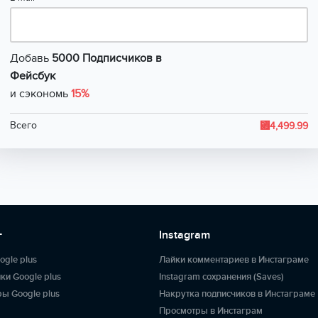
Добавь
5000 Подписчиков в
Фейсбук
и сэкономь
15%
⃏
Всего
4,499.99
+
Instagram
ogle plus
Лайки комментариев в Инстаграме
ки Google plus
Instagram сохранения (Saves)
ы Google plus
Накрутка подписчиков в Инстаграме
Просмотры в Инстаграм