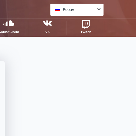
Россия
SoundCloud
VK
Twitch