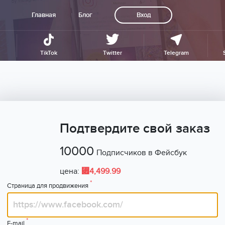
Главная
Блог
Вход
TikTok
Twitter
Telegram
Подтвердите свой заказ
10000
Подписчиков в Фейсбук
⃏
цена:
4,499.99
*
Страница для продвижения
*
E-mail