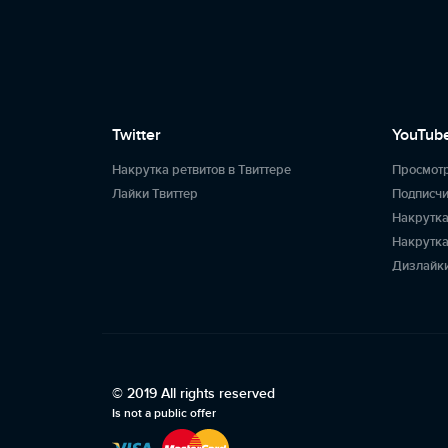
Twitter
YouTub
Накрутка ретвитов в Твиттере
Просмот
Лайки Твиттер
Подписчи
Накрутка
Накрутка
Дизлайки
© 2019 All rights reserved
Is not a public offer