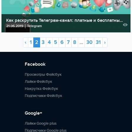
Как раскрутить Телеграм-канал: платные и бесплатные способы, которые работают!
21.06.2019
Telegram
‹
1
2
3
4
5
6
7
8
...
30
31
›
Facebook
Просмотры Фейсбук
Лайки Фейсбук
Накрутка Фейсбук
Подписчики Фейсбук
Google+
Лайки Google plus
Подписчики Google plus