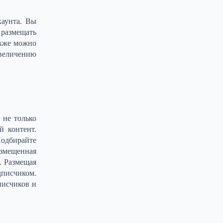
каунта. Вы
 размещать
акже можно
увеличению
 не только
й контент.
Подбирайте
азмещенная
. Размещая
дписчиком.
писчиков и