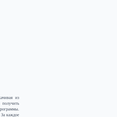
ачивая из
ы получить
программы.
 За каждое