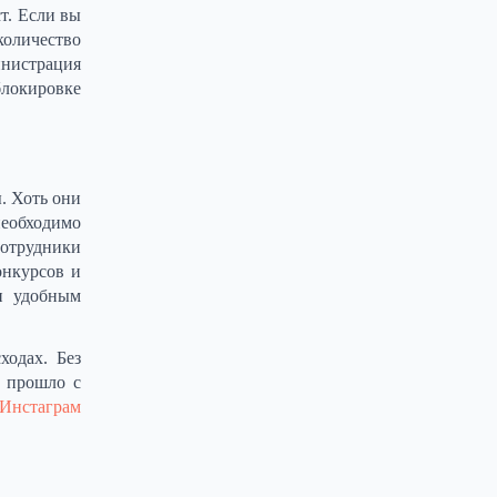
т. Если вы
количество
инистрация
блокировке
. Хоть они
необходимо
сотрудники
онкурсов и
и удобным
ходах. Без
 прошло с
Инстаграм