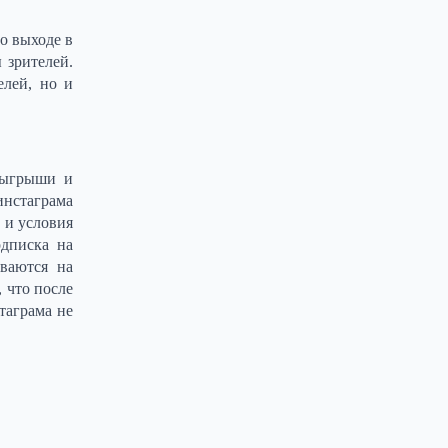
о выходе в
 зрителей.
елей, но и
озыгрыши и
инстаграма
 и условия
одписка на
ываются на
 что после
таграма не