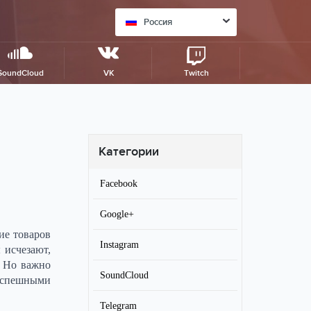
Россия
SoundCloud
VK
Twitch
Категории
Facebook
Google+
ие товаров
Instagram
 исчезают,
. Но важно
SoundCloud
успешными
Telegram