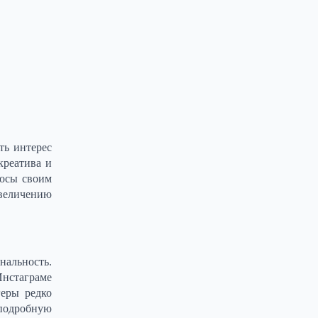
ть интерес
креатива и
росы своим
величению
нальность.
Инстаграме
геры редко
 подробную