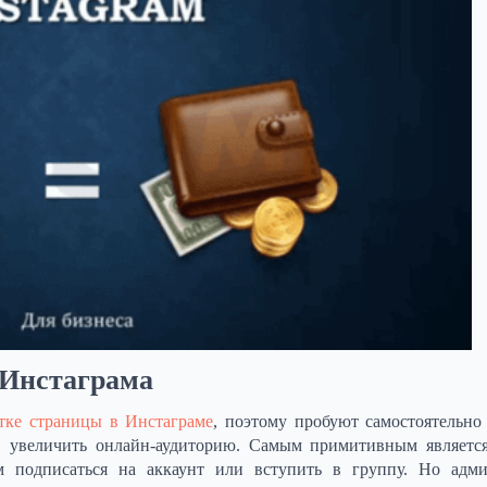
 Инстаграма
тке страницы в Инстаграме
, поэтому пробуют самостоятельно
ов увеличить онлайн-аудиторию. Самым примитивным являетс
 подписаться на аккаунт или вступить в группу. Но адми