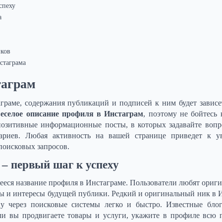
спеху
а
иков
стаграма
таграм
граме, содержания публикаций и подписей к ним будет зависе
веселое описание профиля в Инстаграм
, поэтому не бойтесь 
позитивные информационные посты, в которых задавайте воп
ариев. Любая активность на вашей странице приведет к у
 поисковых запросов.
– первый шаг к успеху
еся название профиля в Инстаграме. Пользователи любят ориги
ы и интересы будущей публики. Редкий и оригинальный ник в 
цу через поисковые системы легко и быстро. Известные бло
ли вы продвигаете товары и услуги, укажите в профиле всю