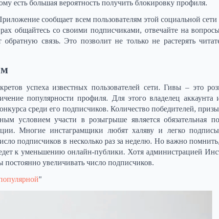
тому есть большая вероятность получить блокировку профиля.
 Приложение сообщает всем пользователям этой социальной сети 
рах общайтесь со своими подписчиками, отвечайте на вопросы
обратную связь. Это позволит не только не растерять читат
ам
кретов успеха известных пользователей сети. Гивы – это р
чение популярности профиля. Для этого владелец аккаунта 
конкурса среди его подписчиков. Количество победителей, призы
ным условием участи в розыгрыше является обязательная п
кации. Многие инстаграмщики любят халяву и легко подпис
сло подписчиков в несколько раз за неделю. Но важно помнить,
ведет к уменьшению онлайн-публики. Хотя администрацией Инс
ы постоянно увеличивать число подписчиков.
 популярной
"