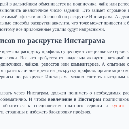
орый в дальнейшем обменивается на подписчика, лайк или репос
 выполнить аналогичное число заданий. Это займет огромное 
не самый эффективный способ по раскрутке Инстаграма. А адм
льные способы раскрутки аккаунта, что тоже может привести к 
 поэтому все приложенные усилия будут напрасными.
исов по раскрутке Инстаграма
ое время на раскрутку профиля, существуют специальные сервисы
е сроки. Все что требуется от владельца аккаунта, который 
одписчиков, лайков, репостов или комментариев. А опытные 
ся тратить личное время на раскрутку профиля, организацию к
ервисы по раскрутке Инстаграма можно считать выгодным 
ывать через Инстаграм, должен понимать о необходимых рас
проблематично. И чтобы
вовлечение в Инстаграм
подписчиков
 обратиться к специалистам платного сервиса и
купить 
сть страницы и избежать блокировку профиля.